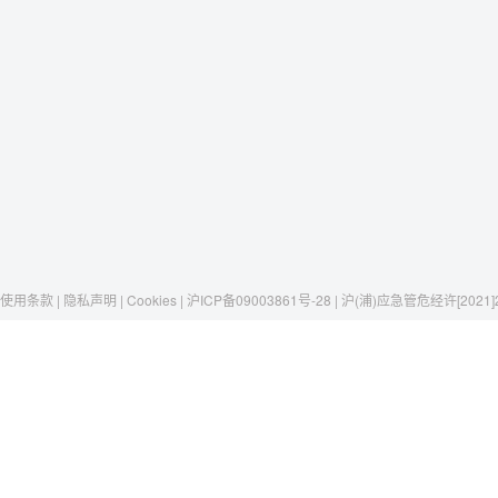
使用条款 | 隐私声明 | Cookies | 沪ICP备09003861号-28 | 沪(浦)应急管危经许[2021]
Raxwell
我们有这些
社交媒体
揭秘Raxwell
劳保安全
微博
历史与工艺
存储搬运
京东自营店
一只口罩，一个故事
包材工具
淘宝