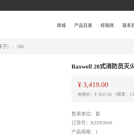
商城
产品目录
经销商
联系
裤子），180
Raxwell 20式消防
¥
3,419.00
未税价：¥
3025.66
（税率：13
售卖单位：
套
订货号：
RZPE0049
产品规格：
1