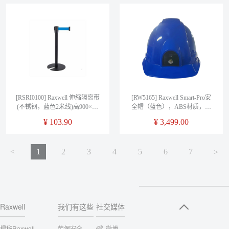
[RSRI0100] Raxwell 伸缩隔离带
[RW5165] Raxwell Smart-Pro安
(不锈钢，蓝色2米线)高900×底
全帽（蓝色），ABS材质，带
盘320×直径63mm，6kg
透气孔，RW5165，1顶/袋
¥
103.90
¥
3,499.00
<
1
2
3
4
5
6
7
<
Raxwell
我们有这些
社交媒体
揭秘Raxwell
劳保安全
微博