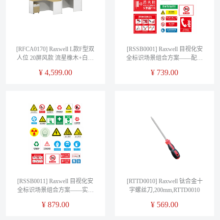
[RFCA0170] Raxwell L款F型双
[RSSB0001] Raxwell 目视化安
人位 20屏风款 流星橡木+白色
全标识场景组合方案——配电
W2840*D1220*H1100mm
房专业版
¥
4,599.00
¥
739.00
[RSSB0011] Raxwell 目视化安
[RTTD0010] Raxwell 钛合金十
全标识场景组合方案——实验
字螺丝刀,200mm,RTTD0010
室专业版
¥
879.00
¥
569.00