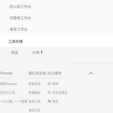
-
防火板工作台
-
防静电工作台
-
重型工作台
工具存储
新品
价格
Raxwell
我们有这些
社交媒体
揭秘Raxwell
劳保安全
微博
历史与工艺
存储搬运
京东自营店
一只口罩，一个故事
包材工具
淘宝
清洁卫生