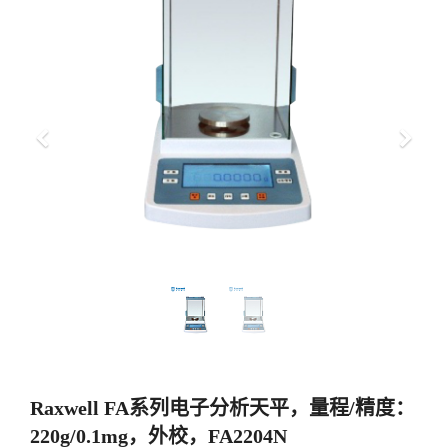
上
下
一
一
步
步
Raxwell FA系列电子分析天平，量程/精度：
220g/0.1mg，外校，FA2204N