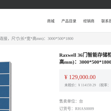
商城
产品目录
经销商
联系
，尺寸(长*宽*高mm)：3000*500*1800
Raxwell 36门智
高mm)：3000*500*180
¥
129,000.00
未税价：¥
114159.29
（税率：
售卖单位：
台
订货号：
RHAS0009