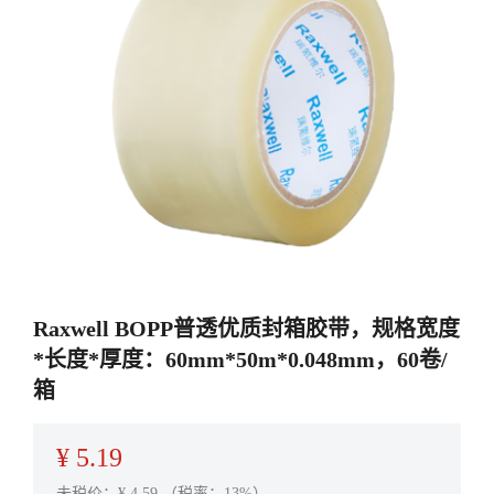
Raxwell BOPP普透优质封箱胶带，规格宽度
*长度*厚度：60mm*50m*0.048mm，60卷/
箱
¥
5.19
未税价：¥
4.59
（税率：13%）