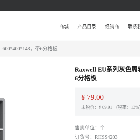
商城
产品目录
经销商
联系
，600*400*148，带6分格板
Raxwell EU系列灰色周转
6分格板
¥
79.00
未税价：¥
69.91
（税率：13%
售卖单位：
个
订货号：
RHSS4203