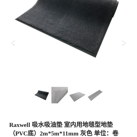
上
下
一
一
步
步
Raxwell 吸水吸油垫 室内用地毯型地垫
（PVC底）2m*5m*11mm 灰色 单位：卷