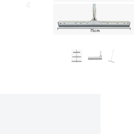
上
一
步