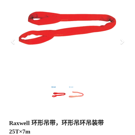
上
下
一
一
步
步
Raxwell 环形吊带，环形吊环吊装带
25T×7m