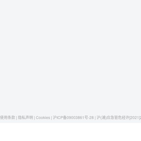
使用条款 | 隐私声明 | Cookies | 沪ICP备09003861号-28 | 沪(浦)应急管危经许[2021]
Raxwell
我们有这些
社交媒体