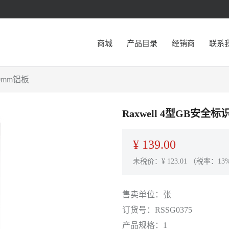
商城
产品目录
经销商
联系
.0mm铝板
Raxwell 4型GB安全标
¥
139.00
未税价：¥
123.01
（税率：13
售卖单位：
张
订货号：
RSSG0375
产品规格：
1