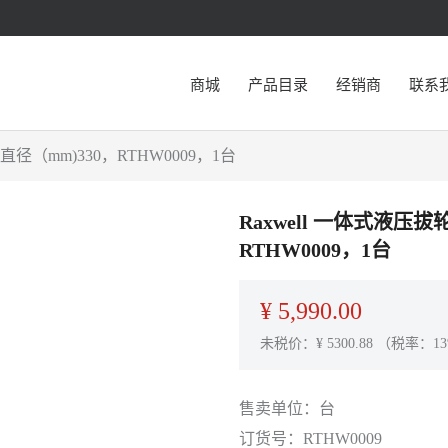
商城
产品目录
经销商
联系
径（mm)330，RTHW0009，1台
Raxwell 一体式液压
RTHW0009，1台
¥
5,990.00
未税价：¥
5300.88
（税率：13
售卖单位：
台
订货号：
RTHW0009