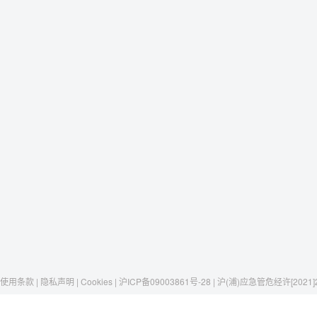
使用条款 | 隐私声明 | Cookies | 沪ICP备09003861号-28 | 沪(浦)应急管危经许[2021]
Raxwell
我们有这些
社交媒体