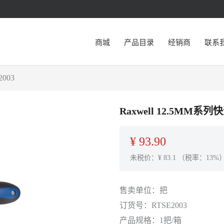
商城
产品目录
经销商
联系
003
Raxwell 12.5MM系
¥
93.90
未税价：¥
83.1
（税率：13%
售卖单位：
把
订货号：
RTSE2003
产品规格：
1把/箱