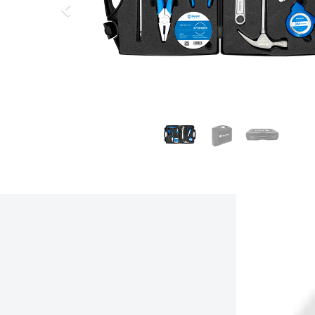
上
一
步