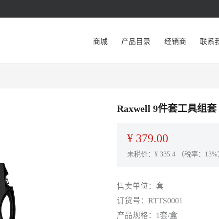
商城
产品目录
经销商
联系
Raxwell 9件套工具组套
¥
379.00
未税价：¥
335.4
（税率：13%
售卖单位：
套
订货号：
RTTS0001
产品规格：
1套/盒