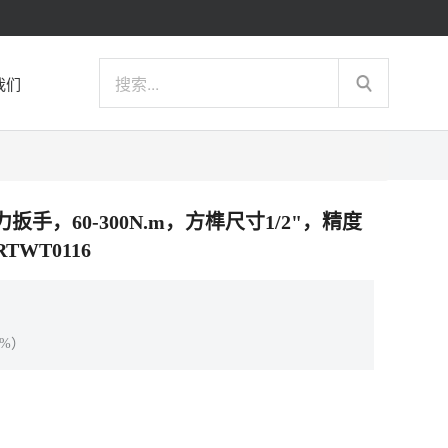
我们
扭力扳手，60-300N.m，方榫尺寸1/2"，精度
TWT0116
%）