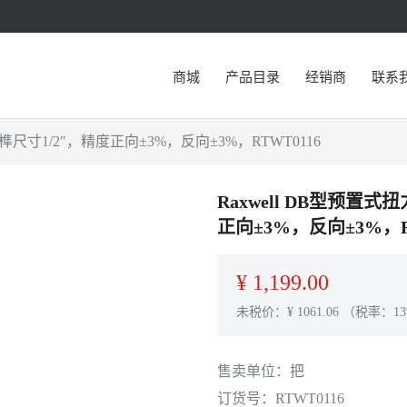
商城
产品目录
经销商
联系
方榫尺寸1/2"，精度正向±3%，反向±3%，RTWT0116
Raxwell DB型预置式
正向±3%，反向±3%，R
¥
1,199.00
未税价：¥
1061.06
（税率：13
售卖单位：
把
订货号：
RTWT0116