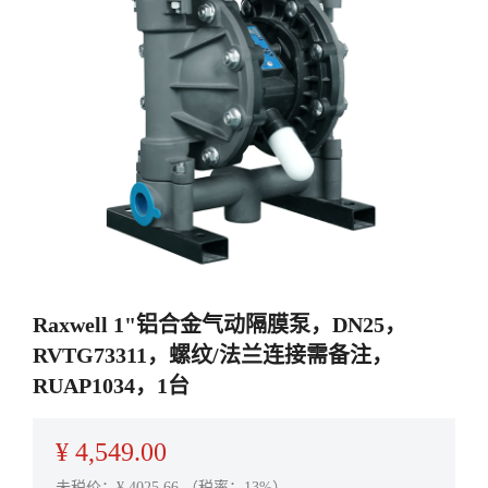
Raxwell 1"铝合金气动隔膜泵，DN25，
RVTG73311，螺纹/法兰连接需备注，
RUAP1034，1台
¥
4,549.00
未税价：¥
4025.66
（税率：13%）