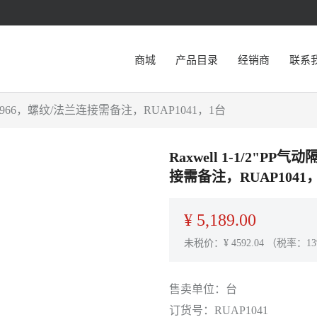
商城
产品目录
经销商
联系
GB2966，螺纹/法兰连接需备注，RUAP1041，1台
Raxwell 1-1/2"P
接需备注，RUAP1041
¥
5,189.00
未税价：¥
4592.04
（税率：13
售卖单位：
台
订货号：
RUAP1041