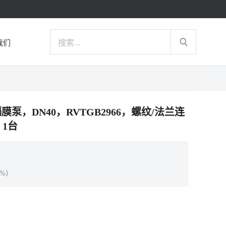
我们
P气动隔膜泵，DN40，RVTGB2966，螺纹/法兰连
，1台
%）