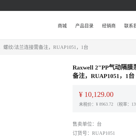
商城
产品目录
经销商
联系
911，螺纹/法兰连接需备注，RUAP1051，1台
Raxwell 2"PP气动
备注，RUAP1051，1台
¥
10,129.00
未税价：¥
8963.72
（税率：13
售卖单位：
台
订货号：
RUAP1051