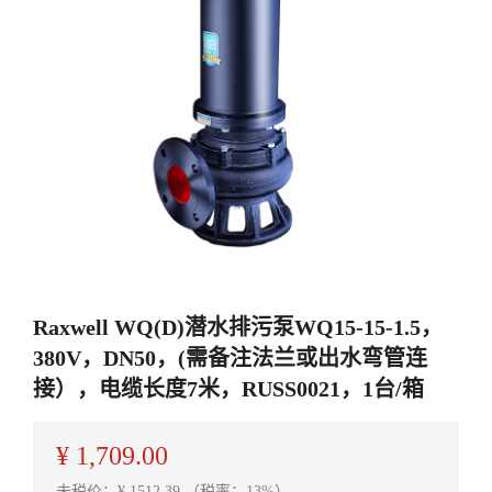
Raxwell WQ(D)潜水排污泵WQ15-15-1.5，
380V，DN50，(需备注法兰或出水弯管连
接），电缆长度7米，RUSS0021，1台/箱
¥
1,709.00
未税价：¥
1512.39
（税率：13%）