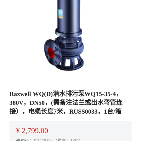
Raxwell WQ(D)潜水排污泵WQ15-35-4，
380V，DN50，(需备注法兰或出水弯管连
接），电缆长度7米，RUSS0033，1台/箱
¥
2,799.00
未税价：¥
2476.99
（税率：13%）