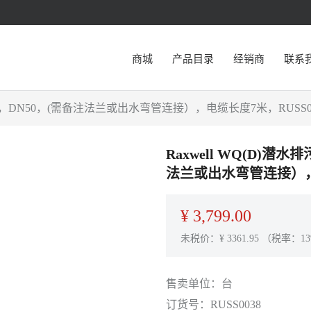
商城
产品目录
经销商
联系
5，380V，DN50，(需备注法兰或出水弯管连接），电缆长度7米，RUSS0
Raxwell WQ(D)潜水排
法兰或出水弯管连接），电
¥
3,799.00
未税价：¥
3361.95
（税率：13
售卖单位：
台
订货号：
RUSS0038