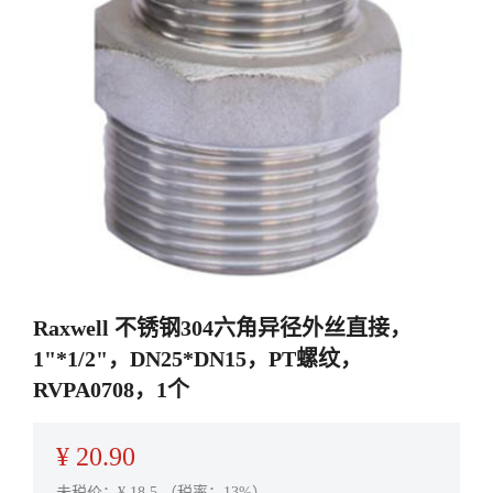
Raxwell 不锈钢304六角异径外丝直接，
1"*1/2"，DN25*DN15，PT螺纹，
RVPA0708，1个
¥
20.90
未税价：¥
18.5
（税率：13%）