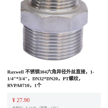
Raxwell 不锈钢304六角异径外丝直接，1-
1/4"*3/4"，DN32*DN20，PT螺纹，
RVPA0710，1个
¥
27.90
未税价：¥
24.69
（税率：13%）