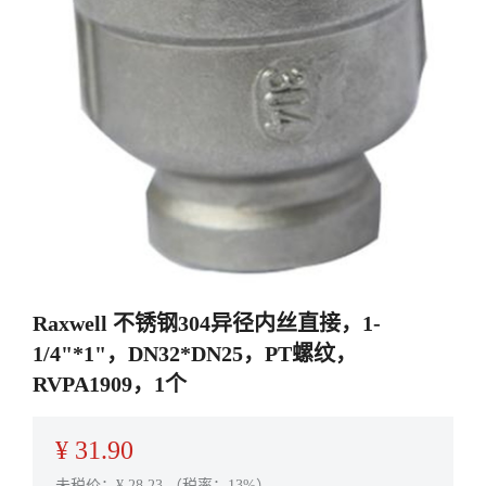
Raxwell 不锈钢304异径内丝直接，1-
1/4"*1"，DN32*DN25，PT螺纹，
RVPA1909，1个
¥
31.90
未税价：¥
28.23
（税率：13%）