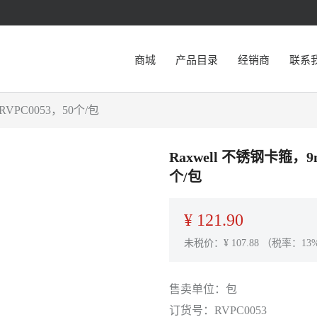
商城
产品目录
经销商
联系
RVPC0053，50个/包
Raxwell 不锈钢卡箍，9
个/包
¥
121.90
未税价：¥
107.88
（税率：13
售卖单位：
包
订货号：
RVPC0053