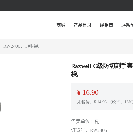
商城
产品目录
经销商
联系
RW2406，1副/袋,
Raxwell C级防切割手
袋,
¥
16.90
未税价：¥
14.96
（税率：13%
售卖单位：
副
订货号：
RW2406