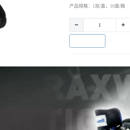
产品规格：
1双/盒，10盒/箱
加入购物车