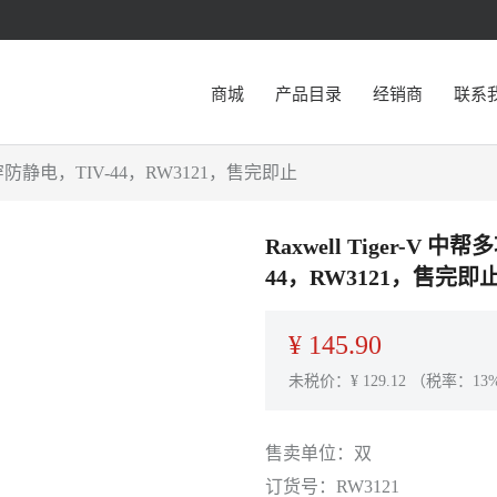
商城
产品目录
经销商
联系
刺穿防静电，TIV-44，RW3121，售完即止
Raxwell Tiger-
44，RW3121，售完即
¥
145.90
未税价：¥
129.12
（税率：13
售卖单位：
双
订货号：
RW3121