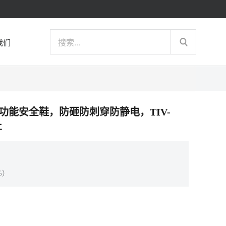
我们
V 中帮多功能安全鞋，防砸防刺穿防静电，TIV-
止
%）