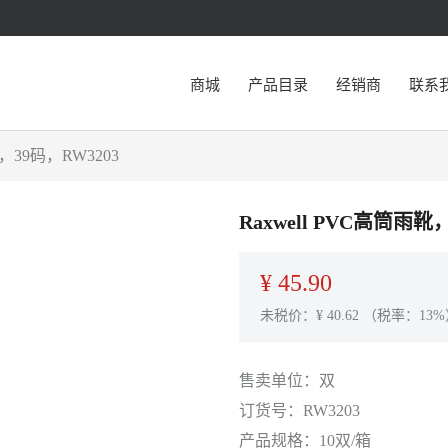
商城
产品目录
经销商
联系
39码，RW3203
Raxwell PVC高筒
¥
45.90
未税价：¥
40.62
（税率：13%
售卖单位：
双
订货号：
RW3203
产品规格：
10双/箱