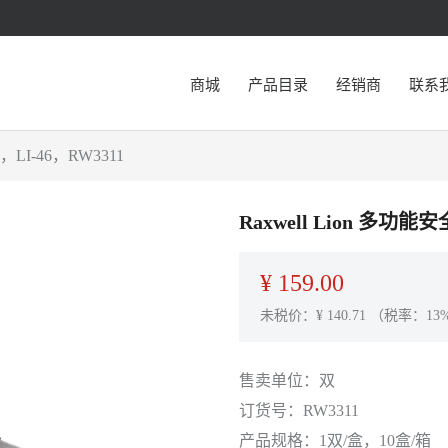
商城
产品目录
经销商
联系
LI-46，RW3311
Raxwell Lion 多
¥
159.00
未税价：¥
140.71
（税率：13
售卖单位：
双
订货号：
RW3311
产品规格：
1双/盒，10盒/箱