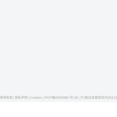
使用条款 | 隐私声明 | Cookies | 沪ICP备09003861号-28 | 沪(浦)应急管危经许[2021]
Raxwell
我们有这些
社交媒体