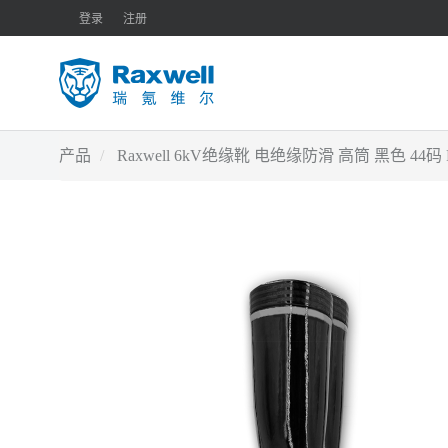
登录
注册
产品
Raxwell 6kV绝缘靴 电绝缘防滑 高筒 黑色 44码