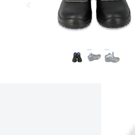
上
一
步