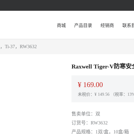
商城
产品目录
经销商
联系
Ti-37，RW3632
Raxwell Tiger-V
¥
169.00
未税价：¥
149.56
（税率：13
售卖单位：
双
订货号：
RW3632
产品规格：
1双/盒，10盒/箱