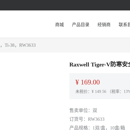
商城
产品目录
经销商
联系
Ti-38，RW3633
Raxwell Tiger-V
¥
169.00
未税价：¥
149.56
（税率：13
售卖单位：
双
订货号：
RW3633
产品规格：
1双/盒，10盒/箱