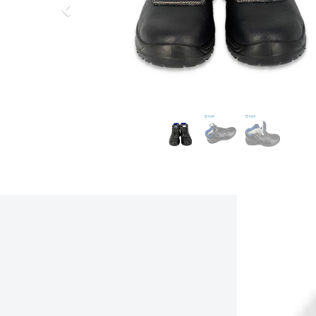
上
一
步