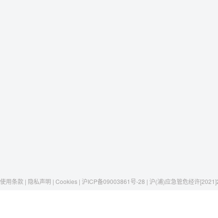
使用条款 | 隐私声明 | Cookies | 沪ICP备09003861号-28 | 沪(浦)应急管危经许[2021]
Raxwell
我们有这些
社交媒体