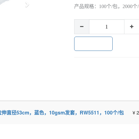
下
产品规格：
100个/包，2000个
一
步
加入购物车
"，拉伸直径53cm，蓝色，10gsm发套，RW5511，100个/包
¥
2