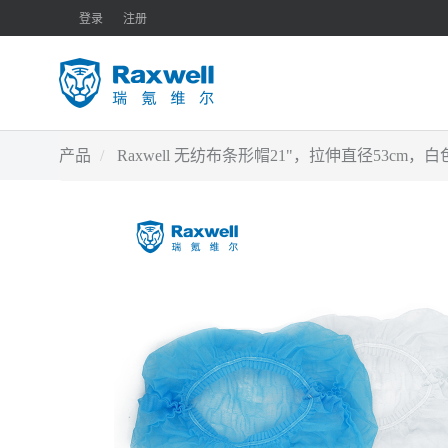
登录
注册
产品
Raxwell 无纺布条形帽21"，拉伸直径53cm，白色