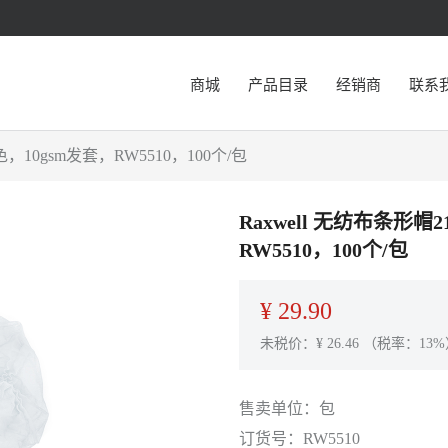
商城
产品目录
经销商
联系
，10gsm发套，RW5510，100个/包
Raxwell 无纺布条形帽
RW5510，100个/包
¥
29.90
未税价：¥
26.46
（税率：13%
售卖单位：
包
订货号：
RW5510