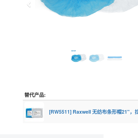
上
一
步
替代产品:
[RW5511] Raxwell 无纺布条形帽21