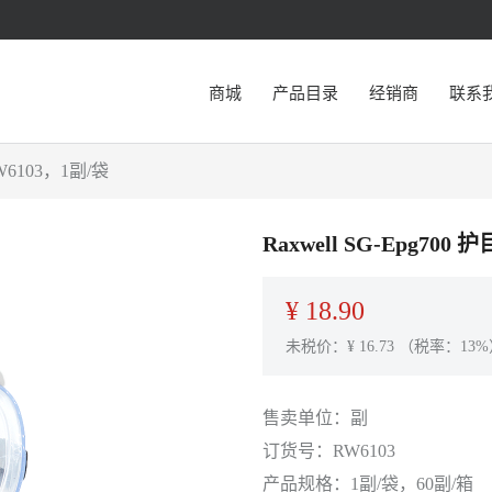
商城
产品目录
经销商
联系
W6103，1副/袋
Raxwell SG-Epg7
¥
18.90
未税价：¥
16.73
（税率：13%
售卖单位：
副
订货号：
RW6103
产品规格：
1副/袋，60副/箱