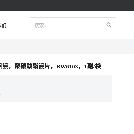
我们
00 护目镜，聚碳酸酯镜片，RW6103，1副/袋
）