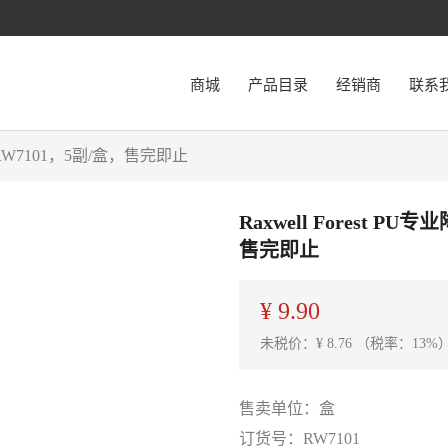
商城
产品目录
经销商
联系
，RW7101，5副/盒，售完即止
Raxwell Forest 
售完即止
¥
9.90
未税价：¥
8.76
（税率：13%
售卖单位：
盒
订货号：
RW7101