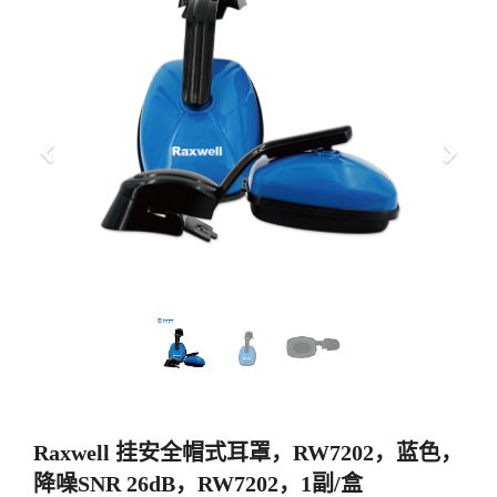
上
下
一
一
步
步
Raxwell 挂安全帽式耳罩，RW7202，蓝色，
降噪SNR 26dB，RW7202，1副/盒