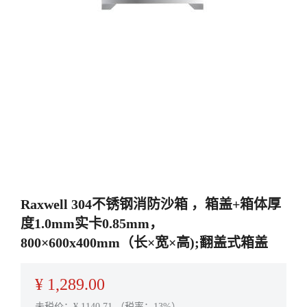
Raxwell 304不锈钢消防沙箱 ，箱盖+箱体厚
度1.0mm实卡0.85mm，
800×600x400mm（长×宽×高);翻盖式箱盖
¥
1,289.00
未税价：¥
1140.71
（税率：13%）