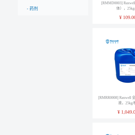
[RMMD0003] Raxw
-
药剂
体），25kg
¥
109.0
[RMRR0008] Raxwe
液，25kg/
¥
1,049.