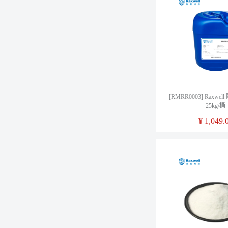
[RMRR0003] Raxw
25kg/桶
¥
1,049.