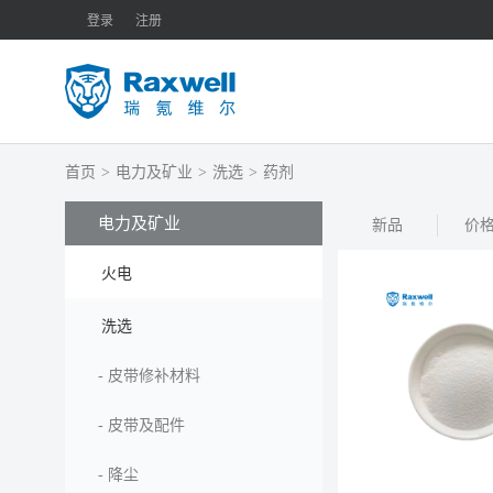
登录
注册
首页
>
电力及矿业
>
洗选
>
药剂
电力及矿业
新品
价
火电
洗选
-
皮带修补材料
-
皮带及配件
-
降尘