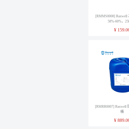
[RMMS0008] Raxw
58%-60%，25
¥
159.0
[RMRR0007] Raxwel
桶
¥
889.0