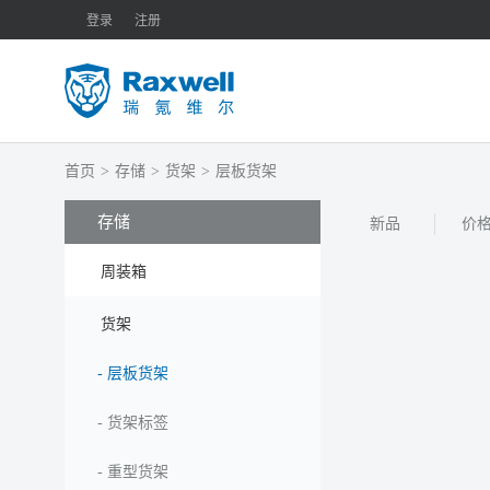
登录
注册
首页
>
存储
>
货架
>
层板货架
存储
新品
价
周装箱
货架
-
层板货架
-
货架标签
-
重型货架