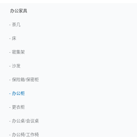
办公家具
-
茶几
-
床
-
密集架
-
沙发
-
保险箱/保密柜
-
办公柜
-
更衣柜
-
办公桌/会议桌
-
办公椅/工作椅