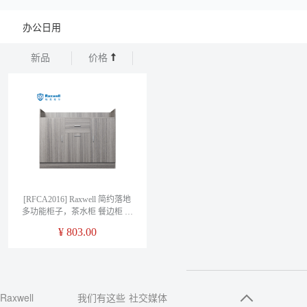
办公日用
新品
价格
[RFCA2016] Raxwell 简约落地
多功能柜子，茶水柜 餐边柜 储
物柜 1.2米长 0.8米高 0.4米深，
¥
803.00
柚木色（颜色按照沟通色板）
Raxwell
我们有这些
社交媒体