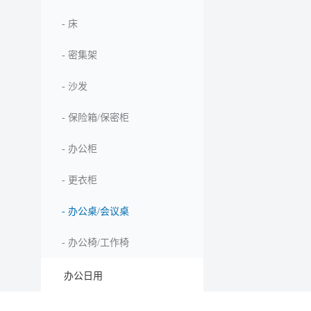
-
床
-
密集架
-
沙发
-
保险箱/保密柜
-
办公柜
-
更衣柜
-
办公桌/会议桌
-
办公椅/工作椅
办公日用