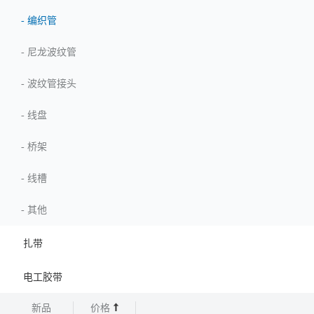
-
编织管
-
尼龙波纹管
-
波纹管接头
-
线盘
-
桥架
-
线槽
-
其他
扎带
电工胶带
新品
价格