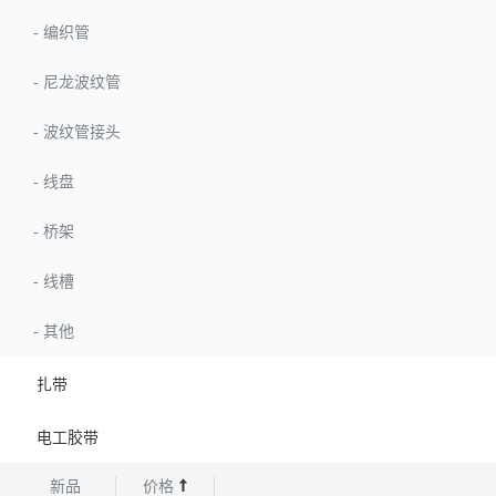
-
编织管
-
尼龙波纹管
-
波纹管接头
-
线盘
-
桥架
-
线槽
-
其他
扎带
电工胶带
新品
价格