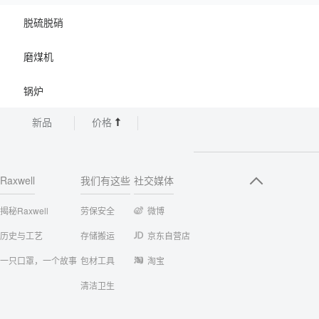
脱硫脱硝
磨煤机
锅炉
新品
价格
Raxwell
我们有这些
社交媒体
揭秘Raxwell
劳保安全
微博
历史与工艺
存储搬运
京东自营店
一只口罩，一个故事
包材工具
淘宝
清洁卫生