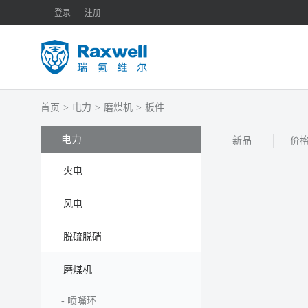
登录
注册
首页
>
电力
>
磨煤机
>
板件
电力
新品
价
火电
风电
脱硫脱硝
磨煤机
-
喷嘴环