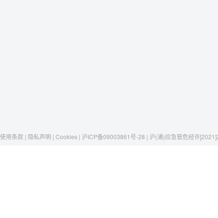
使用条款 | 隐私声明 | Cookies | 沪ICP备09003861号-28 | 沪(浦)应急管危经许[2021]
Raxwell
我们有这些
社交媒体
揭秘Raxwell
劳保安全
微博
历史与工艺
存储搬运
京东自营店
一只口罩，一个故事
包材工具
淘宝