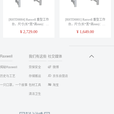
[RHTD0004] Raxwell 重型工作
[RHTD0001] Raxwell 重型工作
台，尺寸(长*宽*高mm)：
台，尺寸(长*宽*高mm)：
1500*750*800(台面厚50mm)三
1500*750*800(台面厚50mm)
¥
2,729.00
¥
1,649.00
横抽
Raxwell
我们有这些
社交媒体
揭秘Raxwell
劳保安全
微博
历史与工艺
存储搬运
京东自营店
一只口罩，一个故事
包材工具
淘宝
清洁卫生