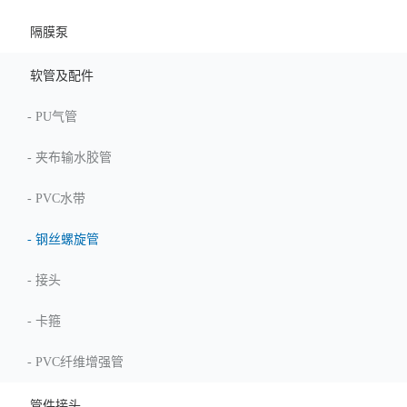
隔膜泵
软管及配件
-
PU气管
-
夹布输水胶管
-
PVC水带
-
钢丝螺旋管
-
接头
-
卡箍
-
PVC纤维增强管
管件接头