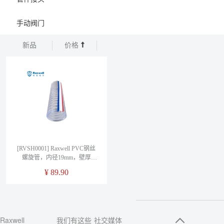
手动阀门
新品
价格
[RVSH0001] Raxwell PVC钢丝
螺旋管，内径19mm，壁厚
2.5mm，5bar，RVSH0001，10
¥
89.90
米/卷
Raxwell
我们有这些
社交媒体