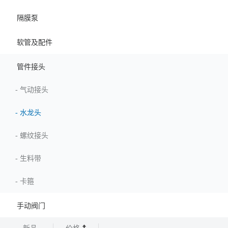
隔膜泵
软管及配件
管件接头
-
气动接头
-
水龙头
-
螺纹接头
-
生料带
-
卡箍
手动阀门