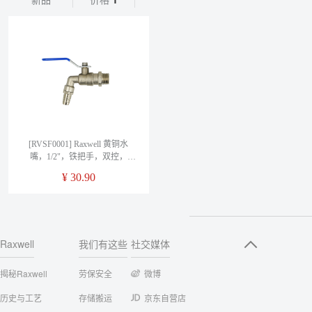
新品
价格
[RVSF0001] Raxwell 黄铜水
嘴，1/2"，铁把手，双控，
RVSF0001，1个
¥
30.90
Raxwell
我们有这些
社交媒体
揭秘Raxwell
劳保安全
微博
历史与工艺
存储搬运
京东自营店